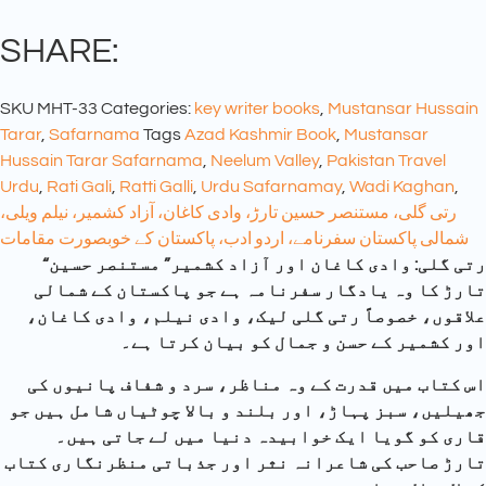
SHARE:
SKU
MHT-33
Categories:
key writer books
,
Mustansar Hussain
Tarar
,
Safarnama
Tags
Azad Kashmir Book
,
Mustansar
Hussain Tarar Safarnama
,
Neelum Valley
,
Pakistan Travel
Urdu
,
Rati Gali
,
Ratti Galli
,
Urdu Safarnamay
,
Wadi Kaghan
,
رتی گلی، مستنصر حسین تارڑ، وادی کاغان، آزاد کشمیر، نیلم ویلی،
شمالی پاکستان سفرنامے، اردو ادب، پاکستان کے خوبصورت مقامات
“رتی گلی: وادی کاغان اور آزاد کشمیر” مستنصر حسین
تارڑ کا وہ یادگار سفرنامہ ہے جو پاکستان کے شمالی
علاقوں، خصوصاً رتی گلی لیک، وادی نیلم، وادی کاغان،
اور کشمیر کے حسن و جمال کو بیان کرتا ہے۔
اس کتاب میں قدرت کے وہ مناظر، سرد و شفاف پانیوں کی
جھیلیں، سبز پہاڑ، اور بلند و بالا چوٹیاں شامل ہیں جو
قاری کو گویا ایک خوابیدہ دنیا میں لے جاتی ہیں۔
تارڑ صاحب کی شاعرانہ نثر اور جذباتی منظرنگاری کتاب