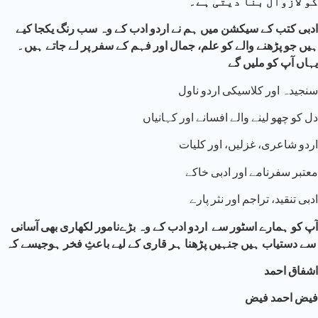
کو لازوال بنا دیتی ہے۔
ادبی کتب کے سیکشن میں ہم نے اردو ادب کے وہ سب رنگ یکجا کیے
ہیں جو پڑھنے والے کو علم، جمال اور فہم کے سفر پر لے جاتے ہیں۔
یہاں آپ کو ملیں گے
سنجیدہ اور کلاسیکی اردو ناول
دل کو چھو لینے والے افسانے اور کہانیاں
اردو شاعری، غزلیں، اور کلیات
معتبر سفرنامے اور ادبی خاکے
ادبی تنقید، تراجم اور نثر پارے
آ
پ کو ہمارے اسٹور سے اردو ادب کے وہ بڑےنامور لکھاری بھی آسانی
سے دستیاب ہیں جنہیں پڑھنا ہر قاری کے لیے باعثِ فخر ہوجیسے کہ
اشفاق احمد
فیض احمد فیض