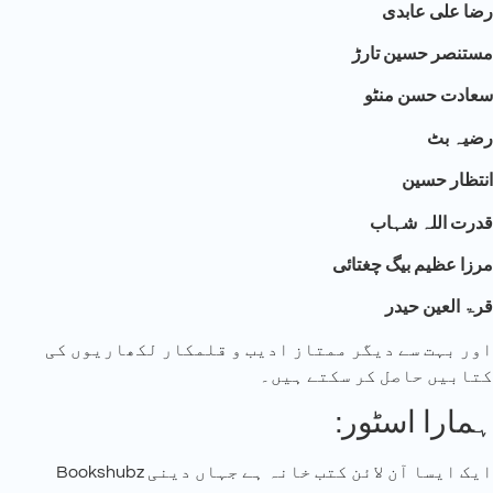
رضا علی عابدی
مستنصر حسین تارڑ
سعادت حسن منٹو
رضیہ بٹ
انتظار حسین
قدرت اللہ شہاب
مرزا عظیم بیگ چغتائی
قرۃ العین حیدر
اور بہت سے دیگر ممتاز ادیب و قلمکار لکھاریوں کی
کتابیں حاصل کر سکتے ہیں۔
:ہمارا اسٹور
Bookshubz ایک ایسا آن لائن کتب خانہ ہے جہاں دینی