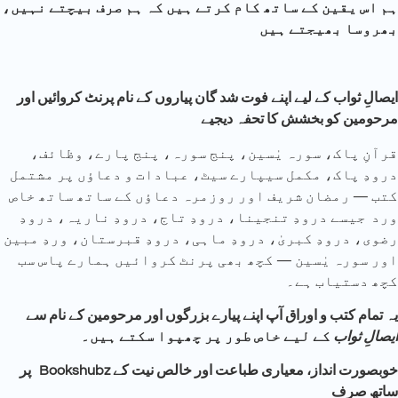
ہم اس یقین کے ساتھ کام کرتے ہیں کہ ہم صرف بیچتے نہیں،
بھروسا بھیجتے ہیں
ایصالِ ثواب کے لیے اپنے فوت شد گان پیاروں کے نام پرنٹ کروائیں اور
مرحومین کو بخشش کا تحفہ دیجیے
قرآنِ پاک، سورہ یٰسین، پنج سورہ، پنج پارے، وظائف،
درودِ پاک، مکمل سیپارے سیٹ، عبادات و دعاؤں پر مشتمل
کتب — رمضان شریف اور روزمرہ دعاؤں کے ساتھ ساتھ خاص
ورد جیسے درودِ تنجینا، درودِ تاج، درودِ ناریہ، درودِ
رضوی، درودِ کبریٰ، درودِ ماہی، درودِ قبرستان، وردِ مبین
اور سورہ یٰسین — کچھ بھی پرنٹ کروائیں ہمارے پاس سب
کچھ دستیاب ہے۔
یہ تمام کتب و اوراق آپ اپنے پیارے بزرگوں اور مرحومین کے نام سے
ایصالِ
ثواب
کے لیے خاص طور پر چھپوا سکتے ہیں۔
پر Bookshubz خوبصورت انداز، معیاری طباعت اور خالص نیت کے
ساتھ صرف