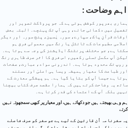
: اہم وضاحت
ہماری بھرپور کوشش ہوتی ہے کہ جو پروڈکٹ تصویر اور
تفصیل میں دکھائی جائے، وہی آپ تک پہنچے۔ البتہ بعض
اوقات قرآنِ پاک، سپارے، سورہ یٰسین، پنج سورہ اور دیگر
اسلامی مطبوعات کے ٹائٹل یا رنگ میں معمولی فرق ہو
سکتا ہے، جو مختلف پرنٹنگ ایڈیشنز کی وجہ سے ہوتا ہے۔
لیکن آپ مکمل تسلی رکھیں، اس فرق کا اثر صرف ظاہری رنگ
و روپ تک محدود ہوتا ہے۔ اندرونی مواد، عبارت، صفحات
اور طباعت کا معیار ہمیشہ ویسا ہی اعلیٰ اور مستند
ہوتا ہے جیسا آپ کو بتایا گیا ہے۔ ہم پیشگی معذرت کے
ساتھ یہ وضاحت کرتے ہیں کہ ہمارا مقصد صرف کتاب بیچنا
نہیں بلکہ آپ کے اعتماد کی قدر کرنا ہے۔
ہم وہی بھیجتے ہیں جو دکھاتے ہیں، اور معیار پر کبھی سمجھوتہ نہیں
کرتے
یہ سفرنامہ اُن قارئین کے لیے ہے جو سفر کو صرف فاصلے
نہیں، بلکہ احساسات اور مشاہدات کی گہرائی سمجھتے