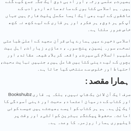
بصیرت، علمی ورثہ، اور ادبی ذوق ایک جگہ جمع کیے گئے
ہیں۔ ہم اسلامی کتابوں کے ساتھ ساتھ اردو ادب کے
عاشقوں کے لیے بھی ایک ایسا مکمل پلیٹ فارم ہیں جہاں
آپ کو ہر ذوق، ہر فکر، اور ہر قاری کے لیے کچھ نہ کچھ
خاص ضرور ملتا ہے۔
اسلامی ذخیرے میں ہمارے پاس قرآن مجید کے اعلیٰ طباعتی
نسخے، سورہ یٰسین، پنج سورہ، دعاؤں، زیارات، اہل بیت
علیہم السلام کی سیرت، واقعہ کربلا، شیعہ عقائد، اور
بچوں کے لیے دینی کتابیں شامل ہیں، جنہیں نہایت محبت،
احتیاط اور خلوص سے منتخب کیا جاتا ہے۔
: ہمارا مقصد
Bookshubz صرف ایک آن لائن بک شاپ نہیں، بلکہ یہ قاری
اور کتاب کے درمیان اعتماد، محبت اور ذہنی آسودگی کا
ایک پُل ہے۔ ہم ہر کتاب کو ایسے بھیجتے ہیں جیسے کوئی
امانت۔ محفوظ پیکنگ، بہترین کوالٹی، اور وقت پر
ڈیلیوری ہمارا روزمرہ کا وعدہ ہے۔