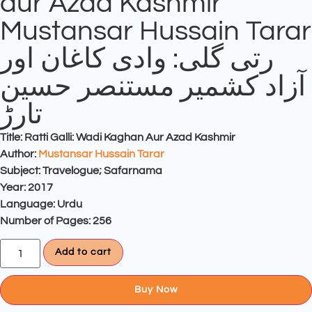
aur Azad Kashmir
Mustansar Hussain Tarar
رتی گلی: وادی کاغان اور
آزاد کشمیر مستنصر حسین
تارڑ
Title: Ratti Galli: Wadi Kaghan Aur Azad Kashmir
Author:
Mustansar Hussain Tarar
Subject: Travelogue; Safarnama
Year: 2017
Language: Urdu
Number of Pages: 256
Add to cart
Buy Now