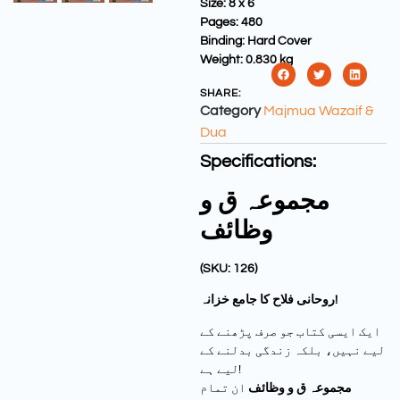
Size:
8 x 6
Pages:
480
Binding:
Hard Cover
Weight:
0.830 kg
SHARE:
Category
Majmua Wazaif &
Dua
Specifications:
مجموعہ ق و
وظائف
(SKU: 126)
روحانی فلاح کا جامع خزانہ!
ایک ایسی کتاب جو صرف پڑھنے کے
لیے نہیں، بلکہ زندگی بدلنے کے
لیے ہے!
مجموعہ ق و وظائف
ان تمام