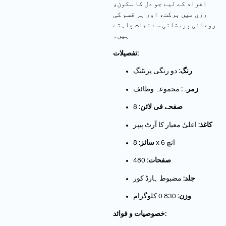
افراد کے لیے جو دل کا سکون،
رزق میں برکت، اور ہر قسم کی
روحانی پریشانی سے نجات چاہتے
ہیں۔
تفصیلات:
رنگ:
دو رنگی پرنٹنگ
زمرہ:
مجموعہ وظائف
8
صفحے فی لائن:
کاغذ:
اعلیٰ معیار کا آرٹ پیپر
8 x 6 انچ
سائز:
480
صفحات:
جلد:
مضبوط ہارڈ کور
وزن:
0.830 کلوگرام
خصوصیات و فوائد: