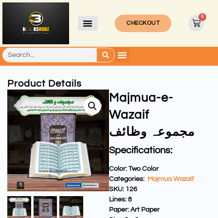
0
CHECKOUT
Product Details
Majmua-e-
Wazaif
مجموعہ وظائف
Specifications:
Color:
Two Color
Categories:
Majmua Wazaif
SKU: 126
Lines:
8
Paper:
Art Paper