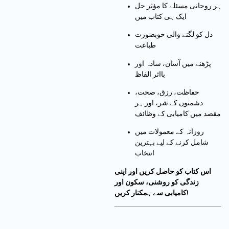
ہر روحانی مسئلے کا مؤثر حل
ایک ہی کتاب میں
دل کو لگنے والی خوبصورت
طباعت
پڑھنے میں آسان، سادہ اور
بااثر الفاظ
حفاظت، رزق، صحت،
دشمنوں کے شر، اور ہر
مقصد میں کامیابی کے وظائف
روزانہ کے معمولات میں
شامل کرنے کے لیے بہترین
انتخاب
اس کتاب کو حاصل کریں اور اپنی
زندگی کو روشنی، سکون اور
کامیابی سے ہمکنار کریں!