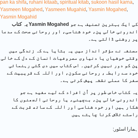
pan ka shifa
,
ruhani kitaab
,
spiritual kitab
,
sukoon hasil karna
,
Yasmeen Mogahed
,
Yasmeen Mugahid
,
Yasmin Mogahed
,
Yasmin Mogahid
یہ کتاب Yasmin Mogahed کی ایک بہترین تصنیف ہے جو
اندرونی خالی پن، خود شناسی، اور روحانی صحت کے مدعا
پر روشنی ڈالتی ہے۔
مصنفہ نے مؤثر انداز میں یہ بتایا ہے کہ زندگی میں
وقتی خوشیاں یا دنیاوی مصروفیات انسان کے دل کے خالی
پن کو دور نہیں کرتیں۔ اس کتاب میں دی گئی رہنمائی
خود سے رابطہ، روحانی سکون، اور اللہ کے قریبیت کے
سفر کا عملی نقشہ پیش کرتی ہے۔
یہ کتاب خاص طور پر اُن افراد کے لیے مفید ہے جو
اندرونی خالی پن، بےچینی، یا روحانی الجھنوں کا
شکار ہیں اور خود شناسی اور اللہ کے ساتھ قربت کے
راستے تلاش کرنا چاہتے ہیں
:ہمارا اسٹور