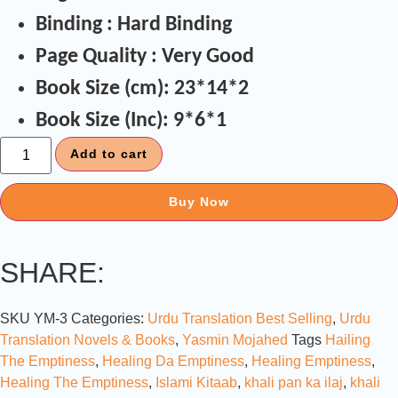
Binding : Hard Binding
Page Quality : Very Good
Book Size (cm): 23*14*2
Book Size (Inc): 9*6*1
Add to cart
Buy Now
SHARE:
SKU
YM-3
Categories:
Urdu Translation Best Selling
,
Urdu
Translation Novels & Books
,
Yasmin Mojahed
Tags
Hailing
The Emptiness
,
Healing Da Emptiness
,
Healing Emptiness
,
Healing The Emptiness
,
Islami Kitaab
,
khali pan ka ilaj
,
khali