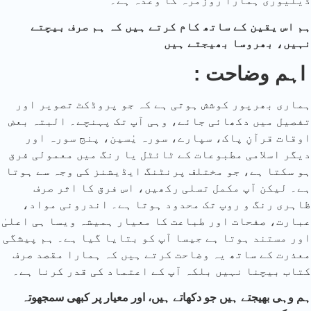
ڈیلیوری ہمارا روزمرہ کا وعدہ ہے۔
ہم اس یقین کے ساتھ کام کرتے ہیں کہ ہم صرف بیچتے
نہیں، بھروسا بھیجتے ہیں
: اہم وضاحت
ہماری بھرپور کوشش ہوتی ہے کہ جو پروڈکٹ تصویر اور
تفصیل میں دکھائی جائے، وہی آپ تک پہنچے۔ البتہ بعض
اوقات قرآنِ پاک، سپارے، سورہ یٰسین، پنج سورہ اور
دیگر اسلامی مطبوعات کے ٹائٹل یا رنگ میں معمولی فرق
ہو سکتا ہے، جو مختلف پرنٹنگ ایڈیشنز کی وجہ سے ہوتا
ہے۔ لیکن آپ مکمل تسلی رکھیں، اس فرق کا اثر صرف
ظاہری رنگ و روپ تک محدود ہوتا ہے۔ اندرونی مواد،
عبارت، صفحات اور طباعت کا معیار ہمیشہ ویسا ہی اعلیٰ
اور مستند ہوتا ہے جیسا آپ کو بتایا گیا ہے۔ ہم پیشگی
معذرت کے ساتھ یہ وضاحت کرتے ہیں کہ ہمارا مقصد صرف
کتاب بیچنا نہیں بلکہ آپ کے اعتماد کی قدر کرنا ہے۔
ہم وہی بھیجتے ہیں جو دکھاتے ہیں، اور معیار پر کبھی سمجھوتہ