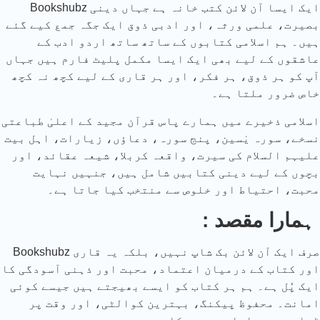
Bookshubz ایک ایسا آن لائن کتب خانہ ہے جہاں دینی
بصیرت، علمی ورثہ، اور ادبی ذوق ایک جگہ جمع کیے گئے
ہیں۔ ہم اسلامی کتابوں کے ساتھ ساتھ اردو ادب کے
عاشقوں کے لیے بھی ایک ایسا مکمل پلیٹ فارم ہیں جہاں
آپ کو ہر ذوق، ہر فکر، اور ہر قاری کے لیے کچھ نہ کچھ
خاص ضرور ملتا ہے۔
اسلامی ذخیرے میں ہمارے پاس قرآن مجید کے اعلیٰ طباعتی
نسخے، سورہ یٰسین، پنج سورہ، دعاؤں، زیارات، اہل بیت
علیہم السلام کی سیرت، واقعہ کربلا، شیعہ عقائد، اور
بچوں کے لیے دینی کتابیں شامل ہیں، جنہیں نہایت
محبت، احتیاط اور خلوص سے منتخب کیا جاتا ہے۔
: ہمارا مقصد
Bookshubz صرف ایک آن لائن بک شاپ نہیں، بلکہ یہ قاری
اور کتاب کے درمیان اعتماد، محبت اور ذہنی آسودگی کا
ایک پُل ہے۔ ہم ہر کتاب کو ایسے بھیجتے ہیں جیسے کوئی
امانت۔ محفوظ پیکنگ، بہترین کوالٹی، اور وقت پر