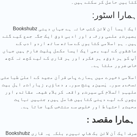
کتابیں حاصل کر سکتے ہیں۔
:ہمارا اسٹور
Bookshubz ایک ایسا آن لائن کتب خانہ ہے جہاں دینی
بصیرت، علمی ورثہ، اور ادبی ذوق ایک جگہ جمع کیے گئے
ہیں۔ ہم اسلامی کتابوں کے ساتھ ساتھ اردو ادب کے
عاشقوں کے لیے بھی ایک ایسا مکمل پلیٹ فارم ہیں جہاں
آپ کو ہر ذوق، ہر فکر، اور ہر قاری کے لیے کچھ نہ کچھ
خاص ضرور ملتا ہے۔
اسلامی ذخیرے میں ہمارے پاس قرآن مجید کے اعلیٰ طباعتی
نسخے، سورہ یٰسین، پنج سورہ، دعاؤں، زیارات، اہل بیت
علیہم السلام کی سیرت، واقعہ کربلا، شیعہ عقائد، اور
بچوں کے لیے دینی کتابیں شامل ہیں، جنہیں نہایت
محبت، احتیاط اور خلوص سے منتخب کیا جاتا ہے۔
: ہمارا مقصد
Bookshubz صرف ایک آن لائن بک شاپ نہیں، بلکہ یہ قاری