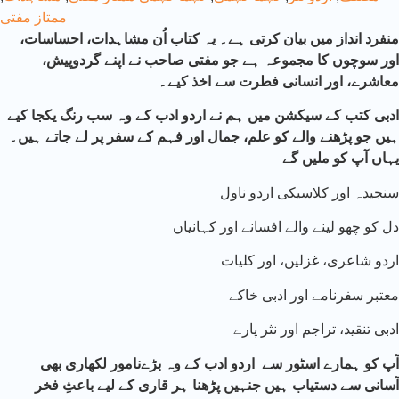
ممتاز مفتی
منفرد انداز میں بیان کرتی ہے۔ یہ کتاب اُن مشاہدات، احساسات،
اور سوچوں کا مجموعہ ہے جو مفتی صاحب نے اپنے گردوپیش،
معاشرے، اور انسانی فطرت سے اخذ کیے۔
ادبی کتب کے سیکشن میں ہم نے اردو ادب کے وہ سب رنگ یکجا کیے
ہیں جو پڑھنے والے کو علم، جمال اور فہم کے سفر پر لے جاتے ہیں۔
یہاں آپ کو ملیں گے
سنجیدہ اور کلاسیکی اردو ناول
دل کو چھو لینے والے افسانے اور کہانیاں
اردو شاعری، غزلیں، اور کلیات
معتبر سفرنامے اور ادبی خاکے
ادبی تنقید، تراجم اور نثر پارے
آ
پ کو ہمارے اسٹور سے اردو ادب کے وہ بڑےنامور لکھاری بھی
آسانی سے دستیاب ہیں جنہیں پڑھنا ہر قاری کے لیے باعثِ فخر