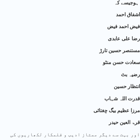
ہوجیسے کہ
اشفاق احمد
فیض احمد فیض
رضا علی عابدی
مستنصر حسین تارڑ
سعادت حسن منٹو
رضیہ بٹ
انتظار حسین
قدرت اللہ شہاب
مرزا عظیم بیگ چغتائی
قرۃ العین حیدر
اور بہت سے دیگر ممتاز ادیب و قلمکار لکھاریوں کی