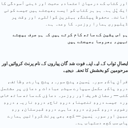
اور کتاب کے درمیان اعتماد، محبت اور ذہنی آسودگی کا
ایک پُل ہے۔ ہم ہر کتاب کو ایسے بھیجتے ہیں جیسے کوئی
امانت۔ محفوظ پیکنگ، بہترین کوالٹی، اور وقت پر
ڈیلیوری ہمارا روزمرہ کا وعدہ ہے۔
ہم اس یقین کے ساتھ کام کرتے ہیں کہ ہم صرف بیچتے
نہیں، بھروسا بھیجتے ہیں
ایصالِ ثواب کے لیے اپنے فوت شد گان پیاروں کے نام پرنٹ کروائیں اور
مرحومین کو بخشش کا تحفہ دیجیے
قرآنِ پاک، سورہ یٰسین، پنج سورہ، پنج پارے، وظائف،
درودِ پاک، مکمل سیپارے سیٹ، عبادات و دعاؤں پر مشتمل
کتب — رمضان شریف اور روزمرہ دعاؤں کے ساتھ ساتھ خاص
ورد جیسے درودِ تنجینا، درودِ تاج، درودِ ناریہ، درودِ
رضوی، درودِ کبریٰ، درودِ ماہی، درودِ قبرستان، وردِ
مبین اور سورہ یٰسین — کچھ بھی پرنٹ کروائیں ہمارے
پاس سب کچھ دستیاب ہے۔