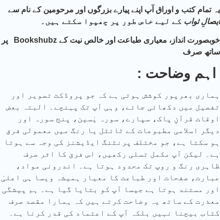
یہ تمام کتب و اوراق آپ اپنے پیارے بزرگوں اور مرحومین کے نام سے
ایصالِ
ثواب
کے لیے خاص طور پر چھپوا سکتے ہیں۔
پر Bookshubz خوبصورت انداز، معیاری طباعت اور خالص نیت کے
ساتھ صرف
: اہم وضاحت
ہماری بھرپور کوشش ہوتی ہے کہ جو پروڈکٹ تصویر اور
تفصیل میں دکھائی جائے، وہی آپ تک پہنچے۔ البتہ بعض
اوقات قرآنِ پاک، سپارے، سورہ یٰسین، پنج سورہ اور
دیگر اسلامی مطبوعات کے ٹائٹل یا رنگ میں معمولی فرق
ہو سکتا ہے، جو مختلف پرنٹنگ ایڈیشنز کی وجہ سے ہوتا
ہے۔ لیکن آپ مکمل تسلی رکھیں، اس فرق کا اثر صرف
ظاہری رنگ و روپ تک محدود ہوتا ہے۔ اندرونی مواد،
عبارت، صفحات اور طباعت کا معیار ہمیشہ ویسا ہی اعلیٰ
اور مستند ہوتا ہے جیسا آپ کو بتایا گیا ہے۔ ہم پیشگی
معذرت کے ساتھ یہ وضاحت کرتے ہیں کہ ہمارا مقصد صرف
کتاب بیچنا نہیں بلکہ آپ کے اعتماد کی قدر کرنا ہے۔