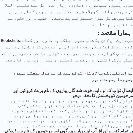
سورہ یٰسین، پنج سورہ، دعاؤں، زیارات، اہل بیت علیہم السلام
کی سیرت، واقعہ کربلا، شیعہ عقائد، اور بچوں کے لیے دینی
کتابیں شامل ہیں، جنہیں نہایت محبت، احتیاط اور خلوص سے
منتخب کیا جاتا ہے۔
: ہمارا مقصد
Bookshubz صرف ایک آن لائن بک شاپ نہیں، بلکہ یہ قاری اور کتاب
کے درمیان اعتماد، محبت اور ذہنی آسودگی کا ایک پُل ہے۔ ہم
ہر کتاب کو ایسے بھیجتے ہیں جیسے کوئی امانت۔ محفوظ پیکنگ،
بہترین کوالٹی، اور وقت پر ڈیلیوری ہمارا روزمرہ کا وعدہ
ہے۔
ہم اس یقین کے ساتھ کام کرتے ہیں کہ ہم صرف بیچتے نہیں،
بھروسا بھیجتے ہیں
ایصالِ ثواب کے لیے اپنے فوت شد گان پیاروں کے نام پرنٹ کروائیں اور
مرحومین کو بخشش کا تحفہ دیجیے
قرآنِ پاک، سورہ یٰسین، پنج سورہ، پنج پارے، وظائف، درودِ
پاک، مکمل سیپارے سیٹ، عبادات و دعاؤں پر مشتمل کتب —
رمضان شریف اور روزمرہ دعاؤں کے ساتھ ساتھ خاص ورد جیسے
درودِ تنجینا، درودِ تاج، درودِ ناریہ، درودِ رضوی، درودِ
کبریٰ، درودِ ماہی، درودِ قبرستان، وردِ مبین اور سورہ یٰسین —
کچھ بھی پرنٹ کروائیں ہمارے پاس سب کچھ دستیاب ہے۔
یہ تمام کتب و اوراق آپ اپنے پیارے بزرگوں اور مرحومین کے نام سے
ایصالِ