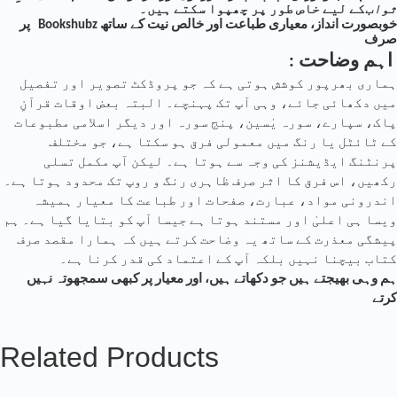
ثواب
کے لیے خاص طور پر چھپوا سکتے ہیں۔
پر Bookshubz خوبصورت انداز، معیاری طباعت اور خالص نیت کے ساتھ
صرف
: اہم وضاحت
ہماری بھرپور کوشش ہوتی ہے کہ جو پروڈکٹ تصویر اور تفصیل
میں دکھائی جائے، وہی آپ تک پہنچے۔ البتہ بعض اوقات قرآنِ
پاک، سپارے، سورہ یٰسین، پنج سورہ اور دیگر اسلامی مطبوعات
کے ٹائٹل یا رنگ میں معمولی فرق ہو سکتا ہے، جو مختلف
پرنٹنگ ایڈیشنز کی وجہ سے ہوتا ہے۔ لیکن آپ مکمل تسلی
رکھیں، اس فرق کا اثر صرف ظاہری رنگ و روپ تک محدود ہوتا ہے۔
اندرونی مواد، عبارت، صفحات اور طباعت کا معیار ہمیشہ
ویسا ہی اعلیٰ اور مستند ہوتا ہے جیسا آپ کو بتایا گیا ہے۔ ہم
پیشگی معذرت کے ساتھ یہ وضاحت کرتے ہیں کہ ہمارا مقصد صرف
کتاب بیچنا نہیں بلکہ آپ کے اعتماد کی قدر کرنا ہے۔
ہم وہی بھیجتے ہیں جو دکھاتے ہیں، اور معیار پر کبھی سمجھوتہ نہیں
کرتے
Related Products