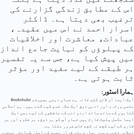
اس کے مطابق زندگی گزارنے کی
ترغیب بھی دیتا ہے۔ ڈاکٹر
اسرار احمد نے اس میں عقیدہ،
عبادات، معاشرت اور اخلاقیات
کے پہلوؤں کو نہایت جامع انداز
میں پیش کیا ہے، جس سے یہ تفسیر
ہر طبقے کے لیے مفید اور مؤثر
ثابت ہوتی ہے۔
:ہمارا اسٹور
Bookshubz ایک ایسا آن لائن کتب خانہ ہے جہاں دینی بصیرت،
علمی ورثہ، اور ادبی ذوق ایک جگہ جمع کیے گئے ہیں۔ ہم اسلامی
کتابوں کے ساتھ ساتھ اردو ادب کے عاشقوں کے لیے بھی ایک
ایسا مکمل پلیٹ فارم ہیں جہاں آپ کو ہر ذوق، ہر فکر، اور ہر
قاری کے لیے کچھ نہ کچھ خاص ضرور ملتا ہے۔
اسلامی ذخیرے میں ہمارے پاس قرآن مجید کے اعلیٰ طباعتی نسخے،