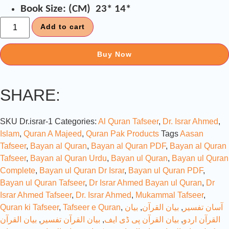
Book Size: (CM) 23* 14*
Add to cart
Buy Now
SHARE:
SKU
Dr.israr-1
Categories:
Al Quran Tafseer
,
Dr. Israr Ahmed
,
Islam
,
Quran A Majeed
,
Quran Pak Products
Tags
Aasan
Tafseer
,
Bayan al Quran
,
Bayan al Quran PDF
,
Bayan al Quran
Tafseer
,
Bayan al Quran Urdu
,
Bayan ul Quran
,
Bayan ul Quran
Complete
,
Bayan ul Quran Dr Israr
,
Bayan ul Quran PDF
,
Bayan ul Quran Tafseer
,
Dr Israr Ahmed Bayan ul Quran
,
Dr
Israr Ahmed Tafseer
,
Dr. Israr Ahmed
,
Mukammal Tafseer
,
آسان تفسیر
,
بیان القرآن
,
بیان
,
Tafseer e Quran
,
Quran ki Tafseer
القرآن اردو
,
بیان القرآن پی ڈی ایف
,
بیان القرآن تفسیر
,
بیان القرآن