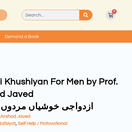
0
T
Demand a Book
i Khushiyan For Men by Prof.
d Javed
ازدواجی خوشیاں مردوں ک
. Arshad Javed
afsiyat
,
Self Help / Motovational