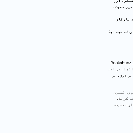
فتگو، اور
میں محبت،
، باوقار
پ کے لیے ایک
Bookshubz ایک ایسا آن لائن کتب خانہ ہے جہاں دینی بصیرت، علمی ورثہ، اور
اتھ اردو ادب
ہر ذوق، ہر
ورہ یٰسین،
ہ کربلا،
ایت محبت،