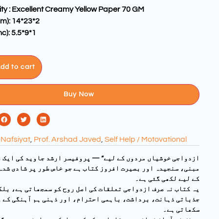
ty : Excellent Creamy Yellow Paper 70 GM
cm): 14*23*2
nc): 5.5*9*1
dd to cart
Buy Now
Nafsiyat
,
Prof. Arshad Javed
,
Self Help / Motovational
مبنی، سنجیدہ اور بصیرت افروز کتاب ہے جو خاص طور پر شادی شدہ
کے لیے لکھی گئی ہے۔
یہ کتاب نہ صرف ازدواجی تعلقات کی اصل روح کو سمجھاتی ہے، بلک
جذباتی ذہانت، برداشت، باہمی احترام، اور ذہنی ہم آہنگی کے 
سکھاتی ہے۔