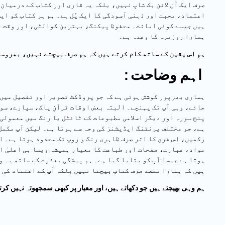
z
اعتماد، محبت اور ذہنی آسودگی کا ایک پُل ہے۔ ہم ہر کتاب کو ای
ہیں جیسے کوئی امانت۔ محفوظ پیکنگ، بہترین کوالٹی، اور وقت 
ہمارا روزمرہ کا وعدہ ہے۔
ہم اس یقین کے ساتھ کام کرتے ہیں کہ ہم صرف بیچتے نہیں، بھروس
: اہم وضاحت
ہماری بھرپور کوشش ہوتی ہے کہ جو پروڈکٹ تصویر اور تفصیل میں
جائے، وہی آپ تک پہنچے۔ البتہ بعض اوقات قرآنِ پاک، سپارے، سور
پنج سورہ اور دیگر اسلامی مطبوعات کے ٹائٹل یا رنگ میں معمولی 
ہے، جو مختلف پرنٹنگ ایڈیشنز کی وجہ سے ہوتا ہے۔ لیکن آپ مکمل
رکھیں، اس فرق کا اثر صرف ظاہری رنگ و روپ تک محدود ہوتا ہے۔ 
مواد، عبارت، صفحات اور طباعت کا معیار ہمیشہ ویسا ہی اعلیٰ ا
ہوتا ہے جیسا آپ کو بتایا گیا ہے۔ ہم پیشگی معذرت کے ساتھ یہ و
ہیں کہ ہمارا مقصد صرف کتاب بیچنا نہیں بلکہ آپ کے اعتماد کی 
ہم وہی بھیجتے ہیں جو دکھاتے ہیں، اور معیار پر کبھی سمجھوتہ نہیں کرت
۔