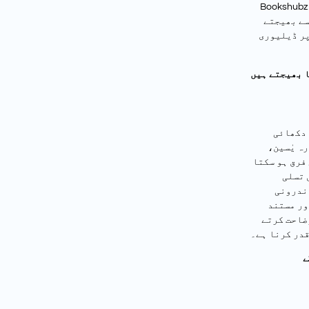
Bookshub صرف ایک آن لائن بک شاپ نہیں، بلکہ یہ قاری اور کتاب کے درمیان
سے بھیجتے
پر ڈیلیوری
ا بھیجتے ہیں
 دکھائی
ہ یٰسین،
فرق ہو سکتا
 تسلی
اندرونی
ور مستند
ضاحت کرتے
قدر کرنا ہے۔
ے