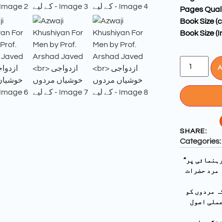
Pages Quali
Book Size (
Book Size (I
A
SHARE:
Categories:
“ازدواجی خوشیاں مردوں کے لیے” — پروفیسر ارشد جاوید کی ایک رہنمائی پر
 مرد حضرات
ہ مردوں کو
عملی اصول