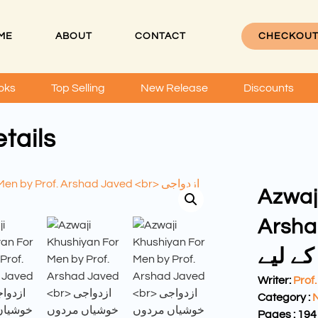
ME
ABOUT
CONTACT
CHECKOU
oks
Top Selling
New Release
Discounts
tails
Azwaj
Arsha
ے لیے
Writer:
Prof
Category :
N
Pages : 194