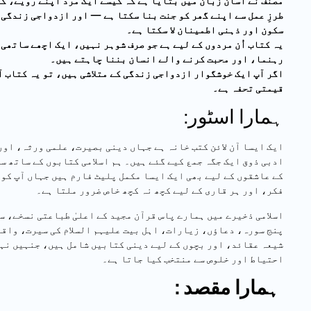
مصنف نے آسان زبان میں بتایا ہے کہ کیسے ایک مرد اپنے رویے، گ
طرزِ عمل سے اپنے گھر کو جنت بنا سکتا ہے — اور ازدواجی زندگی 
سکون اور ذہنی اطمینان لا سکتا ہے۔
یہ کتاب اُن مردوں کے لیے ہے جو صرف شوہر نہیں، ایک اچھے ساتھی
رہنما، اور محبت کرنے والے انسان بننا چاہتے ہیں۔
اگر آپ ایک خوشگوار ازدواجی زندگی کے متلاشی ہیں، تو یہ کتاب آ
قیمتی تحفہ ہے۔
:ہمارا اسٹور
ادبی ذوق ایک جگہ جمع کیے گئے ہیں۔ ہم اسلامی کتابوں کے ساتھ س
کے عاشقوں کے لیے بھی ایک ایسا مکمل پلیٹ فارم ہیں جہاں آپ کو 
فکر، اور ہر قاری کے لیے کچھ نہ کچھ خاص ضرور ملتا ہے۔
اسلامی ذخیرے میں ہمارے پاس قرآن مجید کے اعلیٰ طباعتی نسخے، س
پنج سورہ، دعاؤں، زیارات، اہل بیت علیہم السلام کی سیرت، واقع
شیعہ عقائد، اور بچوں کے لیے دینی کتابیں شامل ہیں، جنہیں نہ
احتیاط اور خلوص سے منتخب کیا جاتا ہے۔
: ہمارا مقصد