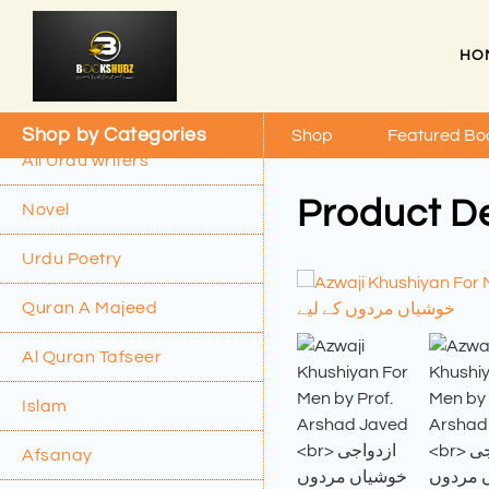
HO
Shop by Categories
Shop
Featured Bo
All Urdu writers
Product De
Novel
Urdu Poetry
Quran A Majeed
Al Quran Tafseer
Islam
Afsanay